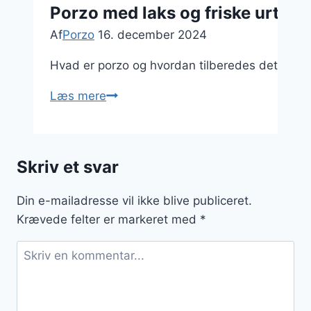
Porzo med laks og friske urter
Af
Porzo
16. december 2024
Hvad er porzo og hvordan tilberedes det med la
Porzo
Læs mere
med
laks
og
Skriv et svar
friske
urter
Din e-mailadresse vil ikke blive publiceret.
Krævede felter er markeret med
*