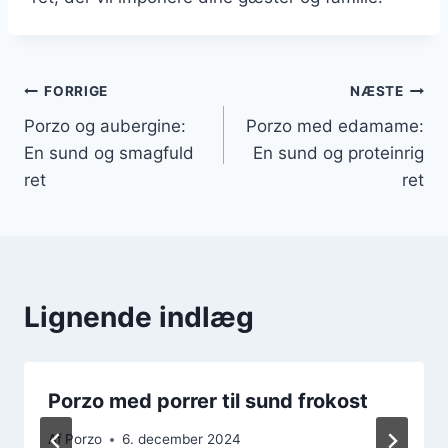
Indlægsnavigation
FORRIGE
NÆSTE
Porzo og aubergine:
Porzo med edamame:
En sund og smagfuld
En sund og proteinrig
ret
ret
Lignende indlæg
Porzo med porrer til sund frokost
Af
Porzo
6. december 2024