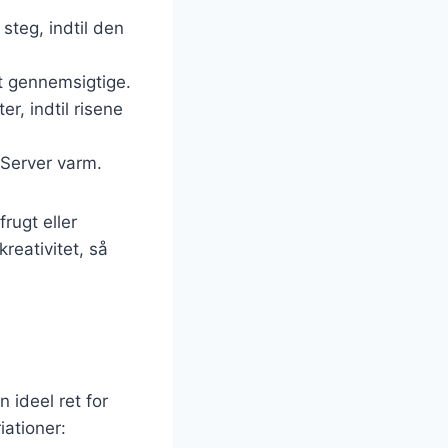
steg, indtil den
let gennemsigtige.
r, indtil risene
. Server varm.
rugt eller
reativitet, så
 ideel ret for
iationer: