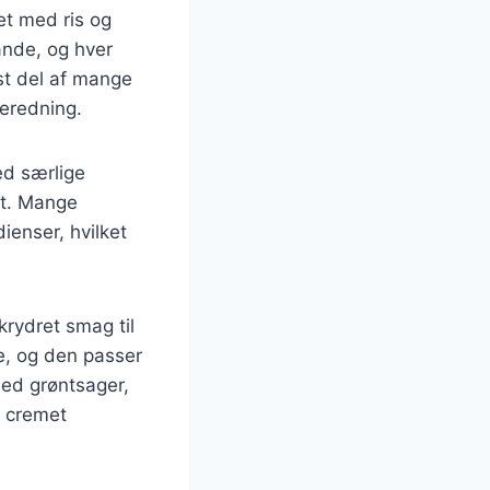
et med ris og
ande, og hver
ast del af mange
eredning.
ed særlige
mt. Mange
ienser, hvilket
krydret smag til
ve, og den passer
 med grøntsager,
n cremet