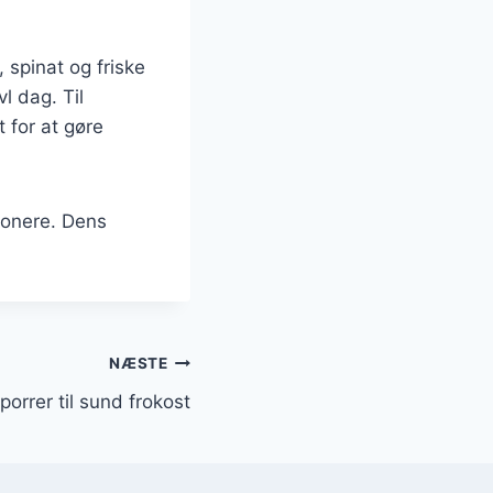
 spinat og friske
l dag. Til
 for at gøre
mponere. Dens
NÆSTE
orrer til sund frokost