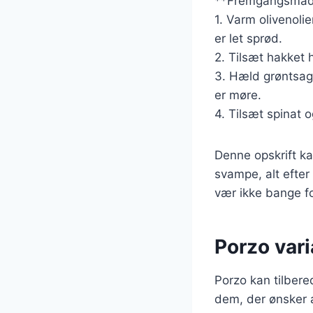
**Fremgangsmåd
1. Varm olivenoli
er let sprød.
2. Tilsæt hakket h
3. Hæld grøntsags
er møre.
4. Tilsæt spinat o
Denne opskrift ka
svampe, alt efter
vær ikke bange f
Porzo vari
Porzo kan tilbered
dem, der ønsker a