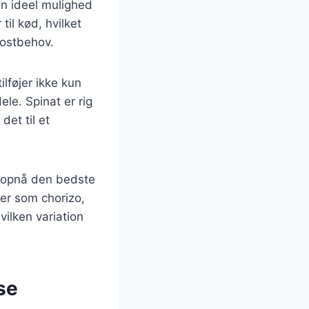
en ideel mulighed
il kød, hvilket
kostbehov.
lføjer ikke kun
le. Spinat er rig
det til et
at opnå den bedste
ser som chorizo,
hvilken variation
se