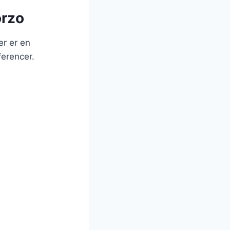
orzo
er er en
ferencer.