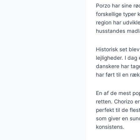
Porzo har sine rø
forskellige typer
region har udvikl
husstandes madla
Historisk set ble
lejligheder. I da
danskere har tage
har ført til en r
En af de mest pop
retten. Chorizo e
perfekt til de fl
som giver en sunde
konsistens.