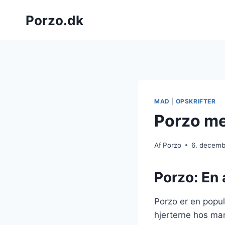
Fortsæt
Porzo.dk
til
indhold
MAD
|
OPSKRIFTER
Porzo med
Af
Porzo
6. decem
Porzo: En
Porzo er en popu
hjerterne hos man