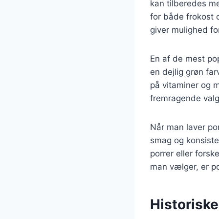
kan tilberedes me
for både frokost 
giver mulighed fo
En af de mest pop
en dejlig grøn fa
på vitaminer og mi
fremragende valg 
Når man laver por
smag og konsisten
porrer eller forsk
man vælger, er por
Historisk