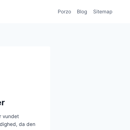
Porzo
Blog
Sitemap
er
r vundet
idighed, da den