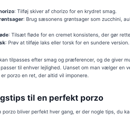
horizo
: Tilføj skiver af chorizo for en krydret smag.
røntsager
: Brug sæsonens grøntsager som zucchini, aub
løde
: Tilsæt fløde for en cremet konsistens, der gør rett
isk
: Prøv at tilføje laks eller torsk for en sundere version.
 kan tilpasses efter smag og præferencer, og de giver mu
 passer til enhver lejlighed. Uanset om man vælger en v
er porzo en ret, der altid vil imponere.
stips til en perfekt porzo
in porzo bliver perfekt hver gang, er der nogle tips, du ka