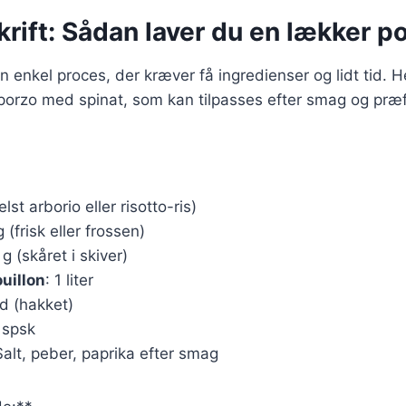
rift: Sådan laver du en lækker p
n enkel proces, der kræver få ingredienser og lidt tid. H
 porzo med spinat, som kan tilpasses efter smag og præ
lst arborio eller risotto-ris)
 (frisk eller frossen)
 g (skåret i skiver)
uillon
: 1 liter
ed (hakket)
2 spsk
Salt, peber, paprika efter smag