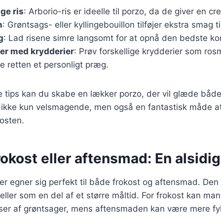
ge ris
: Arborio-ris er ideelle til porzo, da de giver en c
n
: Grøntsags- eller kyllingebouillon tilføjer ekstra smag ti
g
: Lad risene simre langsomt for at opnå den bedste ko
er med krydderier
: Prøv forskellige krydderier som rosm
ive retten et personligt præg.
e tips kan du skabe en lækker porzo, der vil glæde både
 ikke kun velsmagende, men også en fantastisk måde at 
kosten.
frokost eller aftensmad: En alsidig
der egner sig perfekt til både frokost og aftensmad. Den
ller som en del af et større måltid. For frokost kan man 
er af grøntsager, mens aftensmaden kan være mere fy