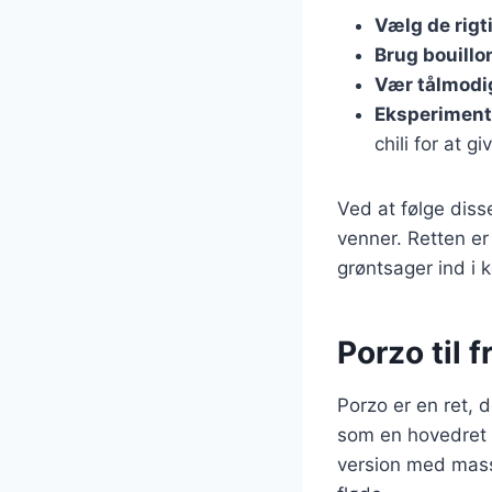
Vælg de rigti
Brug bouillo
Vær tålmodi
Eksperiment
chili for at g
Ved at følge diss
venner. Retten er
grøntsager ind i 
Porzo til 
Porzo er en ret, 
som en hovedret e
version med mass