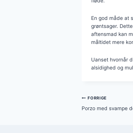
fløde.
En god måde at se
grøntsager. Dette 
aftensmad kan man
måltidet mere ko
Uanset hvornår du
alsidighed og mul
Indlægsnavi
FORRIGE
Porzo med svampe der