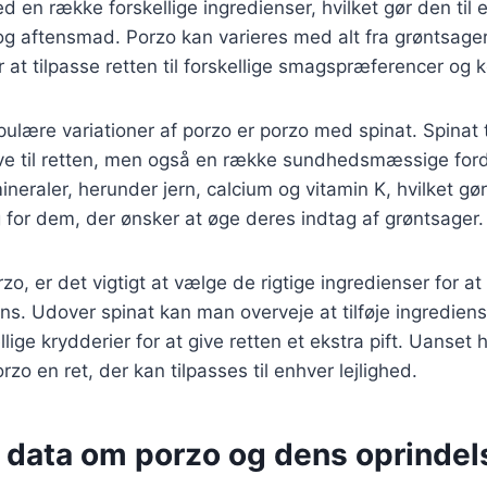
d en række forskellige ingredienser, hvilket gør den til 
og aftensmad. Porzo kan varieres med alt fra grøntsager t
r at tilpasse retten til forskellige smagspræferencer og 
ulære variationer af porzo er porzo med spinat. Spinat ti
rve til retten, men også en række sundhedsmæssige forde
neraler, herunder jern, calcium og vitamin K, hvilket gør 
for dem, der ønsker at øge deres indtag af grøntsager.
zo, er det vigtigt at vælge de rigtige ingredienser for 
s. Udover spinat kan man overveje at tilføje ingredien
ellige krydderier for at give retten et ekstra pift. Uanset 
zo en ret, der kan tilpasses til enhver lejlighed.
e data om porzo og dens oprindel