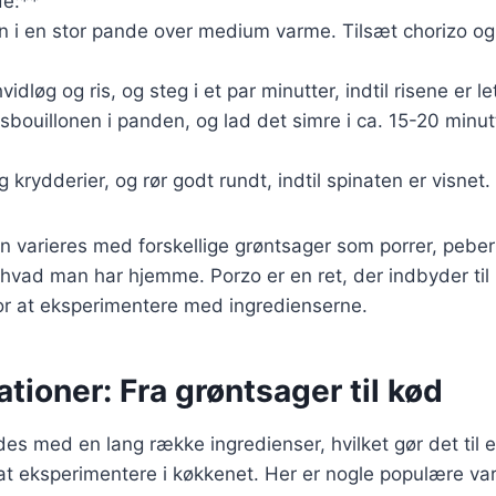
e:**
en i en stor pande over medium varme. Tilsæt chorizo og 
vidløg og ris, og steg i et par minutter, indtil risene er 
bouillonen i panden, og lad det simre i ca. 15-20 minutte
g krydderier, og rør godt rundt, indtil spinaten er visnet
n varieres med forskellige grøntsager som porrer, peberf
 hvad man har hjemme. Porzo er en ret, der indbyder til k
or at eksperimentere med ingredienserne.
ationer: Fra grøntsager til kød
es med en lang række ingredienser, hvilket gør det til en
t eksperimentere i køkkenet. Her er nogle populære var