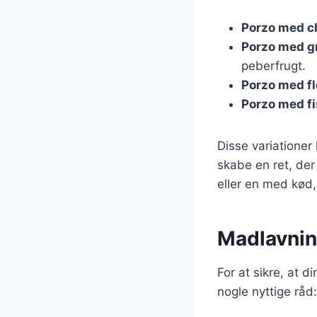
Porzo med c
Porzo med g
peberfrugt.
Porzo med f
Porzo med f
Disse variationer
skabe en ret, der
eller en med kød, 
Madlavning
For at sikre, at d
nogle nyttige råd: