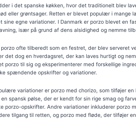
dder i det spanske køkken, hvor det traditionelt blev lav
 kød eller grøntsager. Retten er blevet populær i mange l
et sine egne variationer. I Danmark er porzo blevet en f
vning, især på grund af dens alsidighed og nemme tilb
v porzo ofte tilberedt som en festret, der blev serveret v
g er det dog en hverdagsret, der kan laves hurtigt og ne
t porzo til sig og eksperimenterer med forskellige ingred
ække spændende opskrifter og variationer.
ulære variationer er porzo med chorizo, som tilføjer en 
r en spansk pølse, der er kendt for sin rige smag og far
este porzo-opskrifter. Andre variationer inkluderer porzo
re tilgang til retten, og porzo med fløde, der tilføjer e