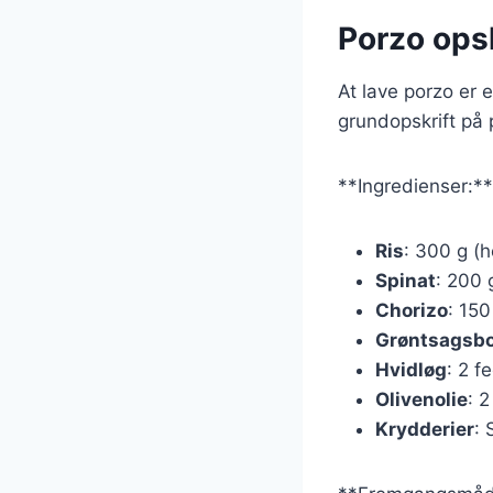
Porzo opsk
At lave porzo er e
grundopskrift på
**Ingredienser:**
Ris
: 300 g (he
Spinat
: 200 g
Chorizo
: 150
Grøntsagsbo
Hvidløg
: 2 f
Olivenolie
: 
Krydderier
: 