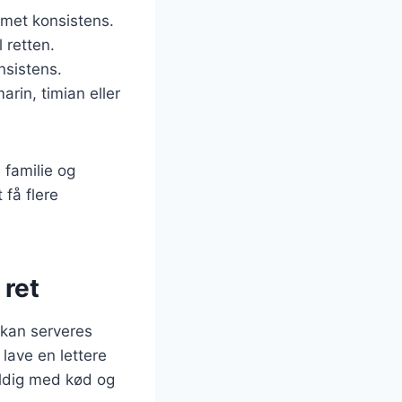
remet konsistens.
l retten.
nsistens.
arin, timian eller
 familie og
få flere
 ret
 kan serveres
lave en lettere
ldig med kød og