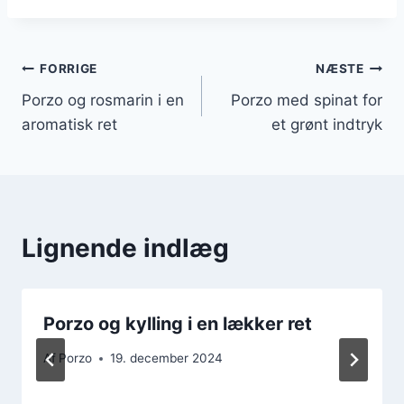
Indlægsnavigation
FORRIGE
NÆSTE
Porzo og rosmarin i en
Porzo med spinat for
aromatisk ret
et grønt indtryk
Lignende indlæg
Porzo og kylling i en lækker ret
Af
Porzo
19. december 2024