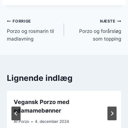
Indlægsnavigation
FORRIGE
NÆSTE
Porzo og rosmarin til
Porzo og forårsløg
madlavning
som topping
Lignende indlæg
Vegansk Porzo med
edamamebønner
Af
Porzo
4. december 2024