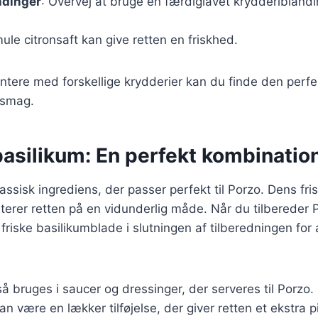
ndinger
: Overvej at bruge en færdiglavet krydderiblandi
mule citronsaft kan give retten en friskhed.
ntere med forskellige krydderier kan du finde den perf
n smag.
basilikum: En perfekt kombinatio
lassisk ingrediens, der passer perfekt til Porzo. Dens fr
rer retten på en vidunderlig måde. Når du tilbereder 
e friske basilikumblade i slutningen af tilberedningen for
å bruges i saucer og dressinger, der serveres til Porzo.
n være en lækker tilføjelse, der giver retten et ekstra pi