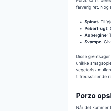
Porzo kan tilbere
farverig ret. Nog
Spinat
: Tilf
Peberfrugt
:
Aubergine
: 
Svampe
: Gi
Disse grøntsager
unikke smagsople
vegetarisk mulig
tilfredsstillende r
Porzo opsk
Når det kommer ti