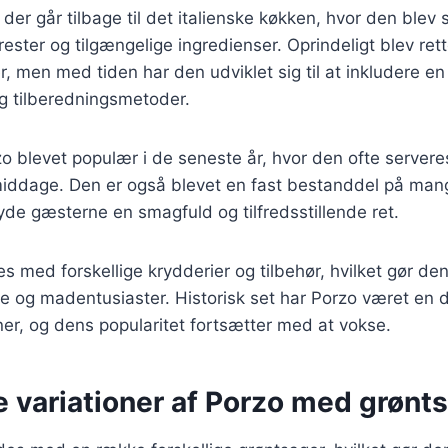
 der går tilbage til det italienske køkken, hvor den blev
ester og tilgængelige ingredienser. Oprindeligt blev ret
r, men med tiden har den udviklet sig til at inkludere en 
g tilberedningsmetoder.
o blevet populær i de seneste år, hvor den ofte server
middage. Den er også blevet en fast bestanddel på mang
byde gæsterne en smagfuld og tilfredsstillende ret.
s med forskellige krydderier og tilbehør, hvilket gør den 
e og madentusiaster. Historisk set har Porzo været en 
oner, og dens popularitet fortsætter med at vokse.
e variationer af Porzo med grønt