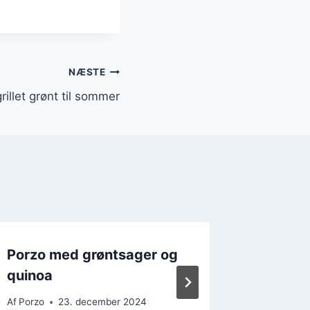
NÆSTE
rillet grønt til sommer
Porzo med grøntsager og
Porzo 
quinoa
en klas
Af
Porzo
23. december 2024
Af
Porzo