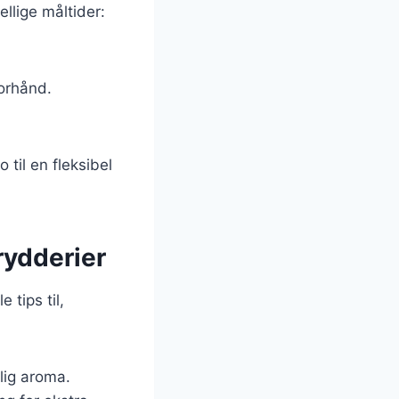
ellige måltider:
forhånd.
 til en fleksibel
rydderier
 tips til,
jlig aroma.