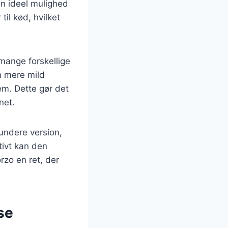
en ideel mulighed
il kød, hvilket
 mange forskellige
n mere mild
em. Dette gør det
net.
undere version,
tivt kan den
rzo en ret, der
se