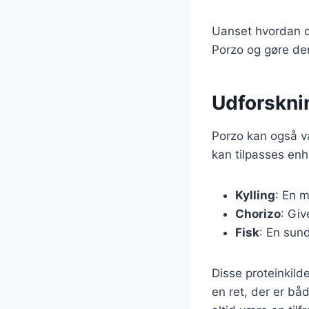
Uanset hvordan du
Porzo og gøre de
Udforsknin
Porzo kan også var
kan tilpasses enh
Kylling
: En m
Chorizo
: Giv
Fisk
: En sund
Disse proteinkild
en ret, der er bå