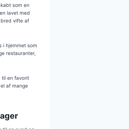
 skabt som en
ten lavet med
bred vifte af
es i hjemmet som
e restauranter,
til en favorit
del af mange
sager