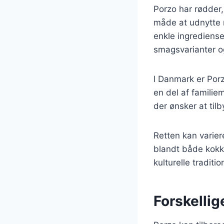
Porzo har rødder,
måde at udnytte r
enkle ingrediense
smagsvarianter o
I Danmark er Porz
en del af familie
der ønsker at til
Retten kan variere
blandt både kokk
kulturelle traditi
Forskellig