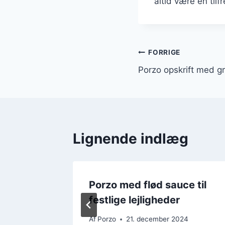
altid være en tilfr
Indlægsnavi
FORRIGE
Porzo opskrift med g
Lignende indlæg
n carne
Porzo med flød sauce til
festlige lejligheder
24
Af
Porzo
21. december 2024