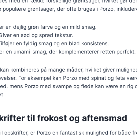
des med en række forskellige grøntsager, hvilket gør den
le populære grøntsager, der ofte bruges i Porzo, inkluder
øjer en dejlig grøn farve og en mild smag.
 Giver en sød og sprød tekstur.
Tilføjer en fyldig smag og en blød konsistens.
ver en umami-smag, der komplementerer retten perfekt.
 kan kombineres på mange måder, hvilket giver mulighed
velser. For eksempel kan Porzo med spinat og feta vær
hed, mens Porzo med svampe og fløde kan være en rig 
et.
rifter til frokost og aftensmad
l opskrifter, er Porzo en fantastisk mulighed for både f