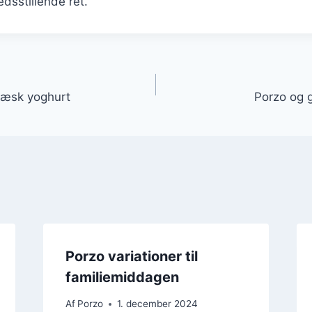
edsstillende ret.
gation
ræsk yoghurt
Porzo og g
Porzo variationer til
familiemiddagen
Af
Porzo
1. december 2024