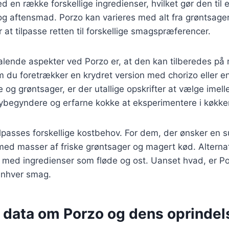
d en række forskellige ingredienser, hvilket gør den til 
og aftensmad. Porzo kan varieres med alt fra grøntsager t
 at tilpasse retten til forskellige smagspræferencer.
talende aspekter ved Porzo er, at den kan tilberedes på
 du foretrækker en krydret version med chorizo eller e
og grøntsager, er der utallige opskrifter at vælge imell
nybegyndere og erfarne kokke at eksperimentere i køkke
lpasses forskellige kostbehov. For dem, der ønsker en s
med masser af friske grøntsager og magert kød. Alterna
 med ingredienser som fløde og ost. Uanset hvad, er Po
 enhver smag.
e data om Porzo og dens oprindel