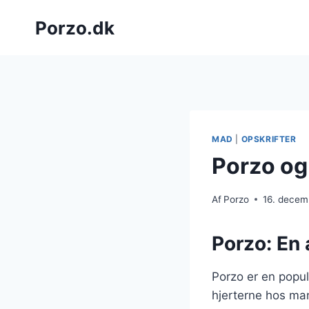
Fortsæt
Porzo.dk
til
indhold
MAD
|
OPSKRIFTER
Porzo og
Af
Porzo
16. decem
Porzo: En
Porzo er en popul
hjerterne hos man