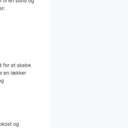
 til en sund og
er:
 for at skabe
e en lækker
og
rokost og