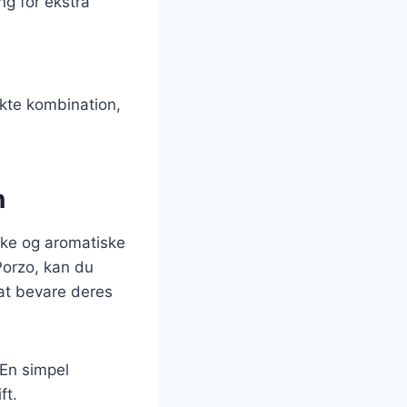
ng for ekstra
ekte kombination,
n
iske og aromatiske
Porzo, kan du
 at bevare deres
 En simpel
ft.