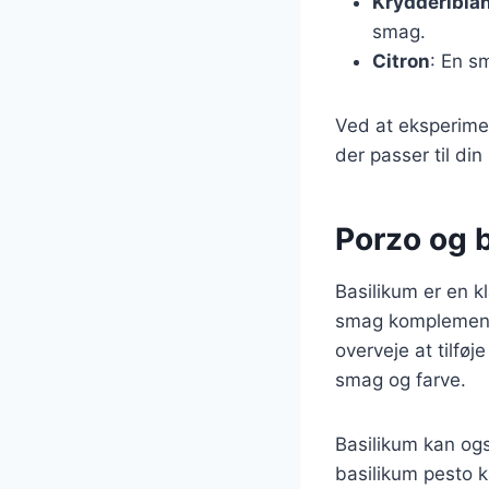
Krydderibla
smag.
Citron
: En s
Ved at eksperime
der passer til di
Porzo og 
Basilikum er en k
smag komplemente
overveje at tilføj
smag og farve.
Basilikum kan ogs
basilikum pesto ka