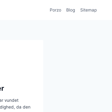
Porzo
Blog
Sitemap
er
har vundet
idighed, da den