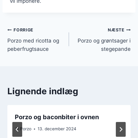
vil imponere.
Indlægsnavigation
FORRIGE
NÆSTE
Porzo med ricotta og
Porzo og grøntsager i
peberfrugtsauce
stegepande
Lignende indlæg
Porzo og baconbiter i ovnen
Af
Porzo
13. december 2024