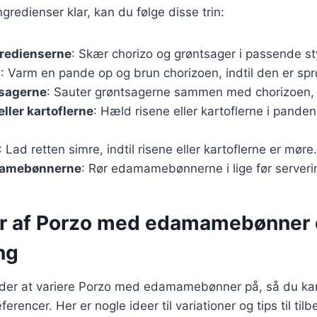
gredienser klar, kan du følge disse trin:
gredienserne
: Skær chorizo og grøntsager i passende st
t
: Varm en pande op og brun chorizoen, indtil den er spr
tsagerne
: Sauter grøntsagerne sammen med chorizoen, i
 eller kartoflerne
: Hæld risene eller kartoflerne i pande
: Lad retten simre, indtil risene eller kartoflerne er møre.
mamebønnerne
: Rør edamamebønnerne i lige før serveri
er af Porzo med edamamebønner og
ng
er at variere Porzo med edamamebønner på, så du kan 
erencer. Her er nogle ideer til variationer og tips til til