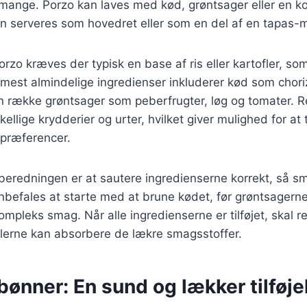
 mange. Porzo kan laves med kød, grøntsager eller en k
n serveres som hovedret eller som en del af en tapas-
orzo kræves der typisk en base af ris eller kartofler, so
 mest almindelige ingredienser inkluderer kød som chorizo
n række grøntsager som peberfrugter, løg og tomater. R
kellige krydderier og urter, hvilket giver mulighed for a
e præferencer.
tilberedningen er at sautere ingredienserne korrekt, så 
anbefales at starte med at brune kødet, før grøntsagerne 
ompleks smag. Når alle ingredienserne er tilføjet, skal r
oflerne kan absorbere de lækre smagsstoffer.
nner: En sund og lækker tilføje