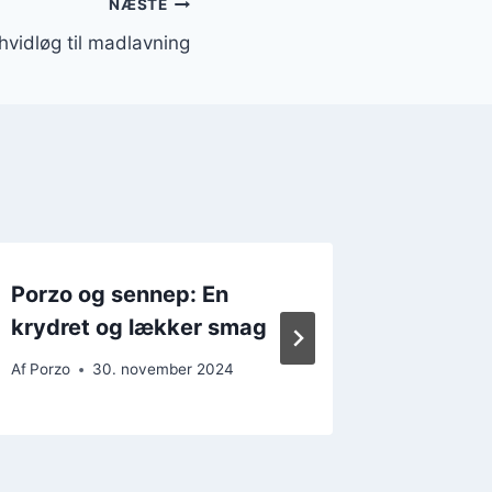
NÆSTE
hvidløg til madlavning
Porzo og sennep: En
Porzo m
krydret og lækker smag
spicy t
Af
Porzo
30. november 2024
Af
Porzo