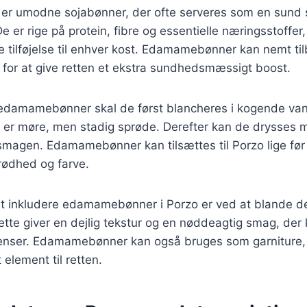
 umodne sojabønner, der ofte serveres som en sund s
De er rige på protein, fibre og essentielle næringsstoffer
e tilføjelse til enhver kost. Edamamebønner kan nemt ti
zo for at give retten et ekstra sundhedsmæssigt boost.
 edamamebønner skal de først blancheres i kogende vand
de er møre, men stadig sprøde. Derefter kan de drysses m
magen. Edamamebønner kan tilsættes til Porzo lige før 
rødhed og farve.
 inkludere edamamebønner i Porzo er ved at blande de
ette giver en dejlig tekstur og en nøddeagtig smag, de
enser. Edamamebønner kan også bruges som garniture, hv
 element til retten.