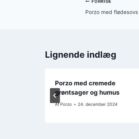
Indlægsnavi
FORRIGE
Porzo med flødesovs t
Lignende indlæg
Porzo med cremede
n
grøntsager og humus
24
Af
Porzo
24. december 2024