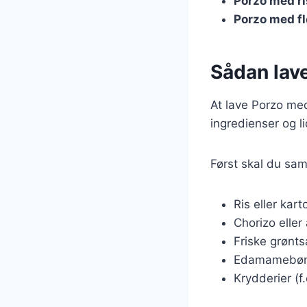
Porzo med ri
Porzo med f
Sådan lav
At lave Porzo m
ingredienser og li
Først skal du sam
Ris eller kart
Chorizo eller
Friske grønts
Edamamebøn
Krydderier (f