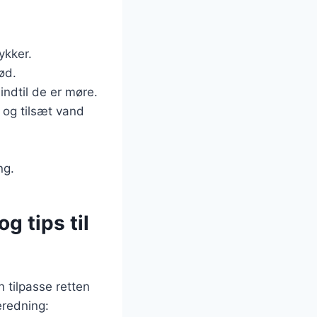
ykker.
ød.
ndtil de er møre.
n og tilsæt vand
ng.
 tips til
tilpasse retten
beredning: