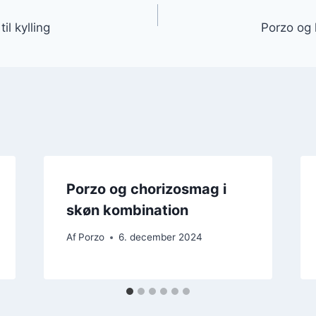
gation
il kylling
Porzo og 
Porzo og chorizosmag i
skøn kombination
Af
Porzo
6. december 2024