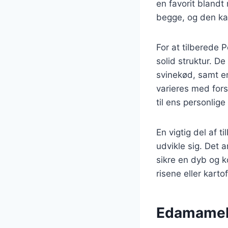
en favorit blandt
begge, og den ka
For at tilberede P
solid struktur. De
svinekød, samt e
varieres med fors
til ens personlig
En vigtig del af 
udvikle sig. Det 
sikre en dyb og k
risene eller kart
Edamamebø