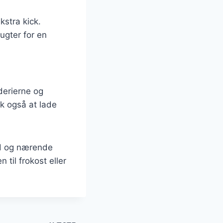
kstra kick.
ugter for en
dderierne og
k også at lade
d og nærende
 til frokost eller