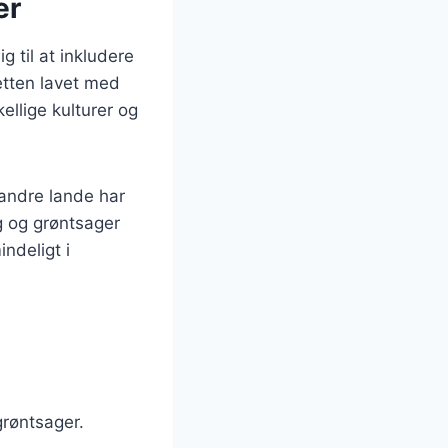
er
 til at inkludere
etten lavet med
ellige kulturer og
 andre lande har
g og grøntsager
ndeligt i
grøntsager.