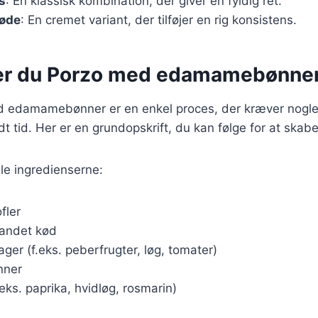
s
: En klassisk kombination, der giver en fyldig ret.
løde
: En cremet variant, der tilføjer en rig konsistens.
er du Porzo med edamamebønne
ed edamamebønner er en enkel proces, der kræver nog
dt tid. Her er en grundopskrift, du kan følge for at skab
le ingredienserne:
ofler
 andet kød
ager (f.eks. peberfrugter, løg, tomater)
ner
.eks. paprika, hvidløg, rosmarin)