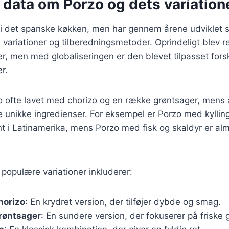
 data om Porzo og dets variation
i det spanske køkken, men har gennem årene udviklet sig
 variationer og tilberedningsmetoder. Oprindeligt blev r
er, men med globaliseringen er den blevet tilpasset forsk
r.
zo ofte lavet med chorizo og en række grøntsager, mens
ne unikke ingredienser. For eksempel er Porzo med kyllin
t i Latinamerika, mens Porzo med fisk og skaldyr er almi
populære variationer inkluderer:
horizo
: En krydret version, der tilføjer dybde og smag.
røntsager
: En sundere version, der fokuserer på friske 