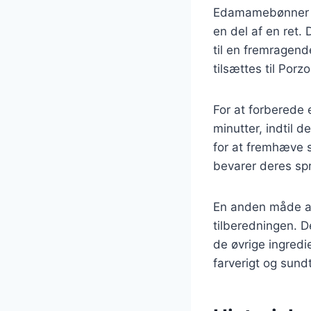
Edamamebønner er
en del af en ret. 
til en fremragend
tilsættes til Por
For at forberede
minutter, indtil 
for at fremhæve s
bevarer deres sp
En anden måde at
tilberedningen. D
de øvrige ingredi
farverigt og sundt