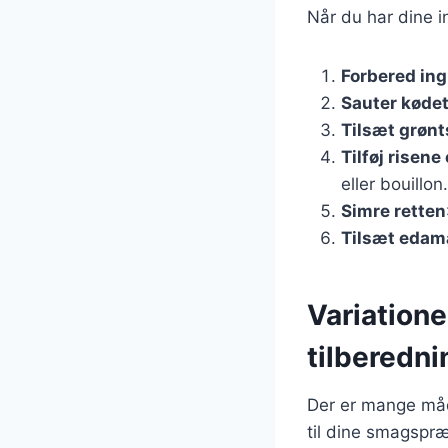
Når du har dine in
Forbered in
Sauter køde
Tilsæt grøn
Tilføj risene
eller bouillon.
Simre retten
Tilsæt eda
Variation
tilberedni
Der er mange måd
til dine smagspræf