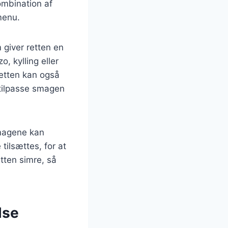
ombination af
menu.
m giver retten en
, kylling eller
etten kan også
t tilpasse smagen
smagene kan
tilsættes, for at
etten simre, så
lse