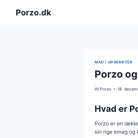
Fortsæt
Porzo.dk
til
indhold
MAD
|
OPSKRIFTER
Porzo og
Af
Porzo
18. decem
Hvad er P
Porzo er en lække
sin rige smag og 