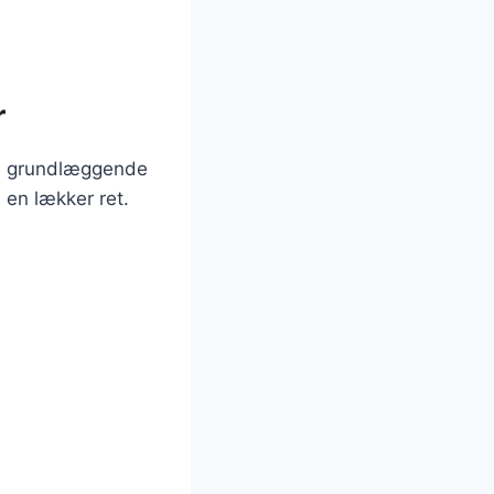
r
le grundlæggende
e en lækker ret.