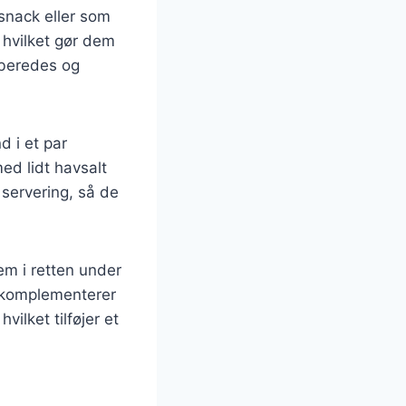
nack eller som
, hvilket gør dem
lberedes og
 i et par
ed lidt havsalt
servering, så de
m i retten under
r komplementerer
ilket tilføjer et