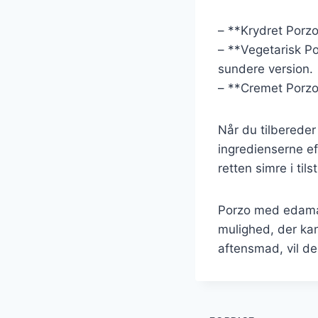
– **Krydret Porzo*
– **Vegetarisk Po
sundere version.
– **Cremet Porzo*
Når du tilbereder
ingredienserne ef
retten simre i til
Porzo med edama
mulighed, der kan 
aftensmad, vil de