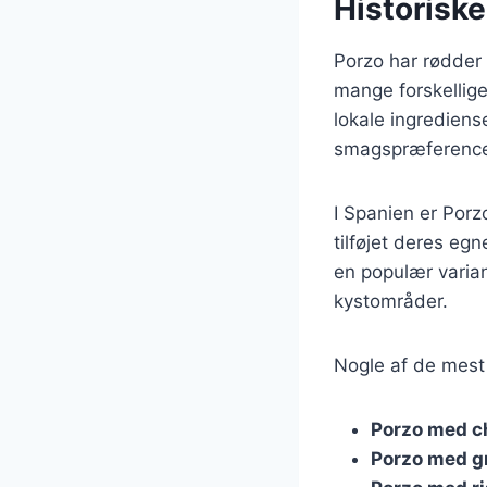
Historiske
Porzo har rødder 
mange forskellige
lokale ingrediens
smagspræference
I Spanien er Por
tilføjet deres eg
en populær varian
kystområder.
Nogle af de mest 
Porzo med c
Porzo med g