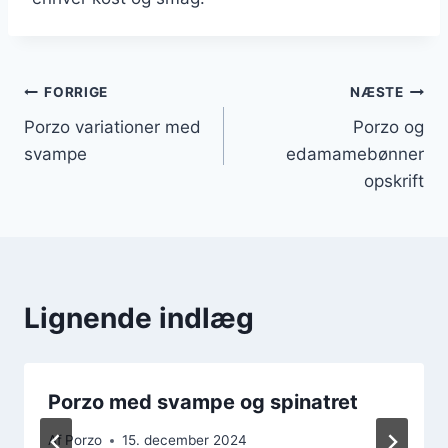
Indlægsnavigation
FORRIGE
NÆSTE
Porzo variationer med
Porzo og
svampe
edamamebønner
opskrift
Lignende indlæg
Porzo med svampe og spinatret
Af
Porzo
15. december 2024