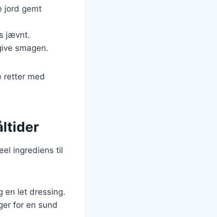
e jord gemt
s jævnt.
rigive smagen.
e retter med
åltider
el ingrediens til
 en let dressing.
ger for en sund