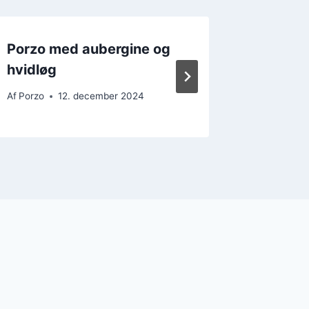
Porzo med aubergine og
Porzo r
hvidløg
Af
Porzo
Af
Porzo
12. december 2024