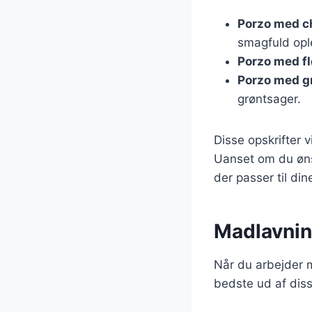
Porzo med c
smagfuld opl
Porzo med f
Porzo med g
grøntsager.
Disse opskrifter v
Uanset om du ønsk
der passer til di
Madlavning
Når du arbejder m
bedste ud af diss