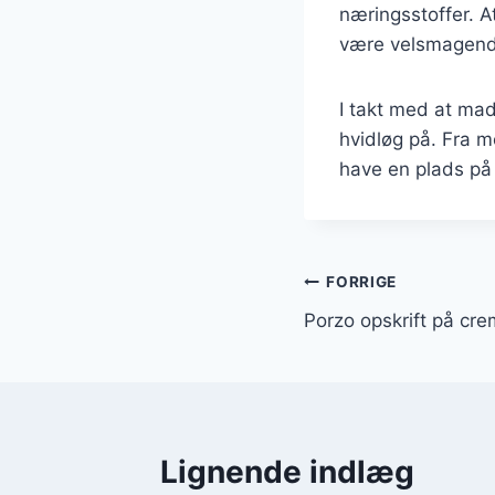
næringsstoffer. A
være velsmagende
I takt med at mad
hvidløg på. Fra mo
have en plads p
Indlægsnavi
FORRIGE
Porzo opskrift på cr
Lignende indlæg