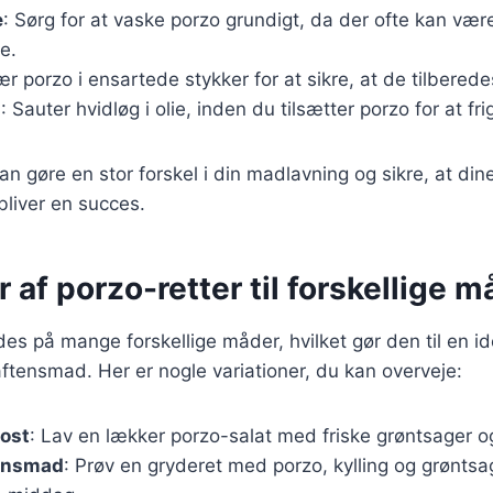
e
: Sørg for at vaske porzo grundigt, da der ofte kan vær
e.
ær porzo i ensartede stykker for at sikre, at de tilberede
g
: Sauter hvidløg i olie, inden du tilsætter porzo for at f
kan gøre en stor forskel i din madlavning og sikre, at din
bliver en succes.
r af porzo-retter til forskellige m
es på mange forskellige måder, hvilket gør den til en ide
ftensmad. Her er nogle variationer, du kan overveje:
kost
: Lav en lækker porzo-salat med friske grøntsager og
tensmad
: Prøv en gryderet med porzo, kylling og grøntsa