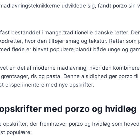
t madlavningsteknikkerne udviklede sig, fandt porzo sin v
 fast bestanddel i mange traditionelle danske retter. Den
ødretter, hvor den tilføjer smag og tekstur. Retter som
 med fløde er blevet populære blandt både unge og gam
evet en del af moderne madlavning, hvor den kombinere
grøntsager, ris og pasta. Denne alsidighed gør porzo til 
at eksperimentere med nye opskrifter.
opskrifter med porzo og hvidløg
ge opskrifter, der fremhæver porzo og hvidløg som hoved
est populære: