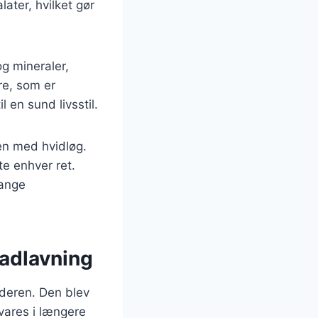
ater, hvilket gør
g mineraler,
re, som er
l en sund livsstil.
en med hvidløg.
e enhver ret.
mange
madlavning
lderen. Den blev
vares i længere