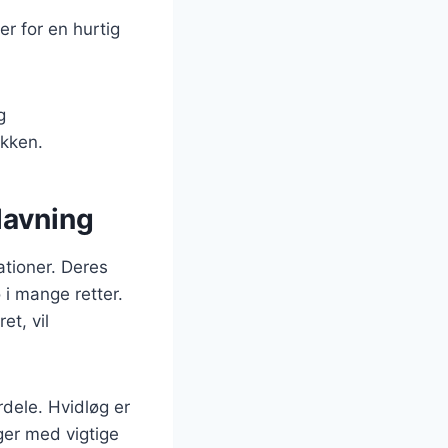
er for en hurtig
g
økken.
lavning
ationer. Deres
 i mange retter.
t, vil
dele. Hvidløg er
ger med vigtige