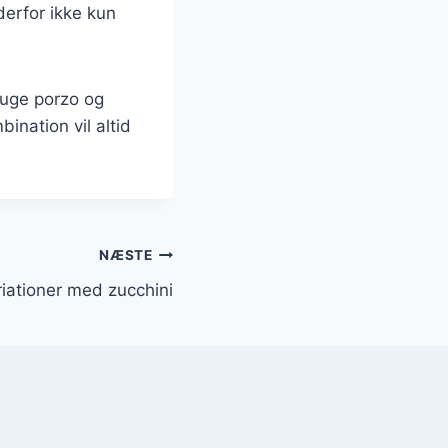
derfor ikke kun
ruge porzo og
bination vil altid
NÆSTE
riationer med zucchini