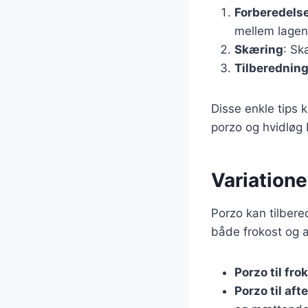
Forberedels
mellem lagen
Skæring
: Sk
Tilberednin
Disse enkle tips 
porzo og hvidløg 
Variatione
Porzo kan tilbered
både frokost og a
Porzo til fro
Porzo til af