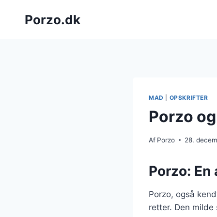
Fortsæt
Porzo.dk
til
indhold
MAD
|
OPSKRIFTER
Porzo og
Af
Porzo
28. dece
Porzo: En 
Porzo, også kendt
retter. Den milde