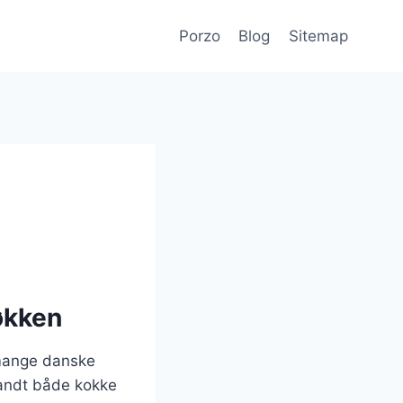
Porzo
Blog
Sitemap
køkken
 mange danske
landt både kokke