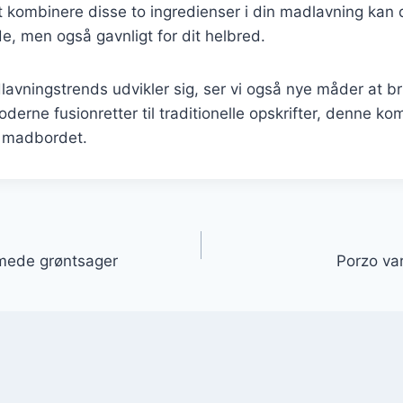
t kombinere disse to ingredienser i din madlavning kan 
, men også gavnligt for dit helbred.
lavningstrends udvikler sig, ser vi også nye måder at b
derne fusionretter til traditionelle opskrifter, denne kom
å madbordet.
gation
emede grøntsager
Porzo va