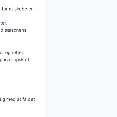
s for at skabe en
ter.
 med sæsonens
r og retter.
porzo-opskrift,
dig med at få det