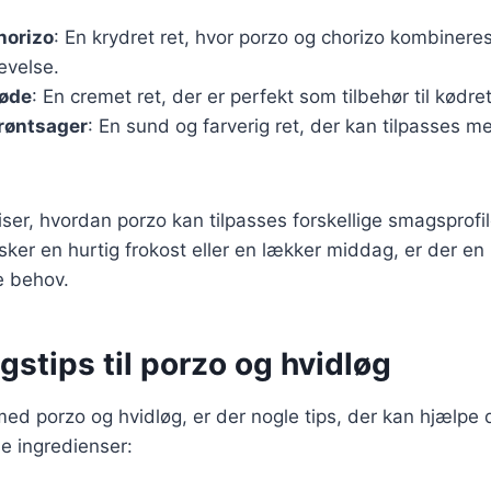
horizo
: En krydret ret, hvor porzo og chorizo kombinere
evelse.
løde
: En cremet ret, der er perfekt som tilbehør til kødret
røntsager
: En sund og farverig ret, der kan tilpasses
iser, hvordan porzo kan tilpasses forskellige smagsprofile
er en hurtig frokost eller en lækker middag, er der en 
ne behov.
stips til porzo og hvidløg
ed porzo og hvidløg, er der nogle tips, der kan hjælpe 
e ingredienser: