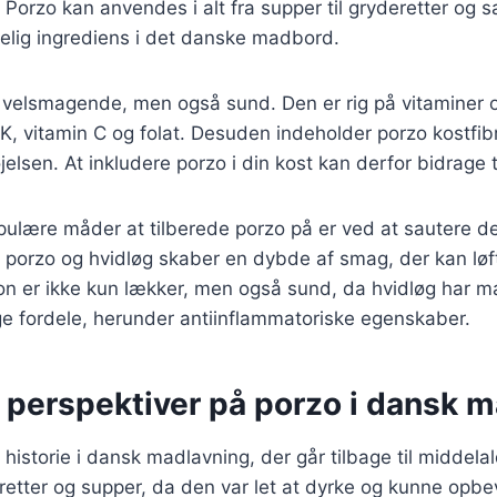
orzo kan anvendes i alt fra supper til gryderetter og sal
elig ingrediens i det danske madbord.
 velsmagende, men også sund. Den er rig på vitaminer o
K, vitamin C og folat. Desuden indeholder porzo kostfib
jelsen. At inkludere porzo i din kost kan derfor bidrage ti
pulære måder at tilberede porzo på er ved at sautere d
porzo og hvidløg skaber en dybde af smag, der kan løft
n er ikke kun lækker, men også sund, da hvidløg har 
fordele, herunder antiinflammatoriske egenskaber.
e perspektiver på porzo i dansk 
 historie i dansk madlavning, der går tilbage til middela
eretter og supper, da den var let at dyrke og kunne opbe