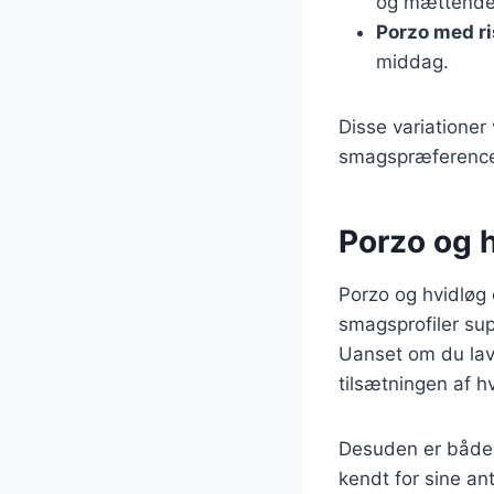
og mættende
Porzo med ri
middag.
Disse variationer 
smagspræferencer,
Porzo og h
Porzo og hvidløg 
smagsprofiler sup
Uanset om du lave
tilsætningen af h
Desuden er både 
kendt for sine an