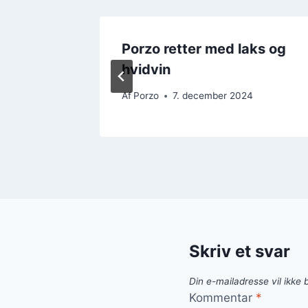
s til
Porzo retter med laks og
hvidvin
24
Af
Porzo
7. december 2024
Skriv et svar
Din e-mailadresse vil ikke b
Kommentar
*