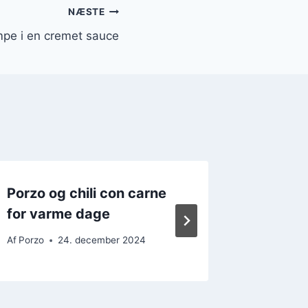
NÆSTE
pe i en cremet sauce
Porzo og chili con carne
Porzo 
for varme dage
basilik
Af
Porzo
24. december 2024
Af
Porzo