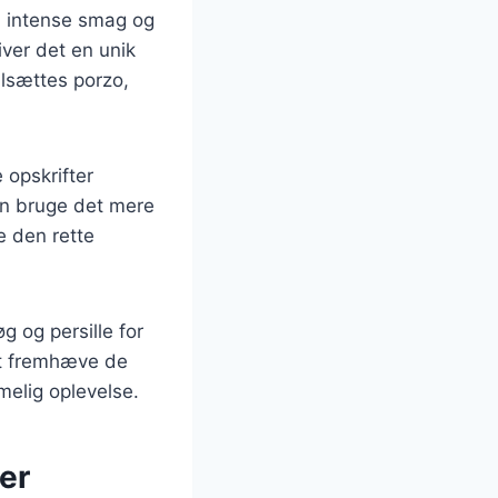
n intense smag og
iver det en unik
ilsættes porzo,
 opskrifter
an bruge det mere
e den rette
 og persille for
at fremhæve de
melig oplevelse.
er