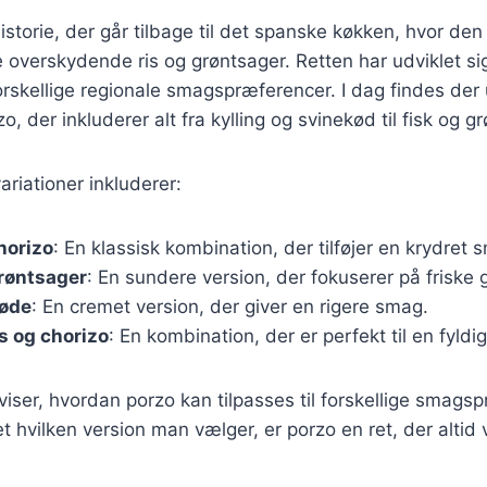
historie, der går tilbage til det spanske køkken, hvor de
overskydende ris og grøntsager. Retten har udviklet sig
forskellige regionale smagspræferencer. I dag findes der 
zo, der inkluderer alt fra kylling og svinekød til fisk og g
riationer inkluderer:
horizo
: En klassisk kombination, der tilføjer en krydret 
røntsager
: En sundere version, der fokuserer på friske 
løde
: En cremet version, der giver en rigere smag.
s og chorizo
: En kombination, der er perfekt til en fyld
 viser, hvordan porzo kan tilpasses til forskellige smags
 hvilken version man vælger, er porzo en ret, der altid 