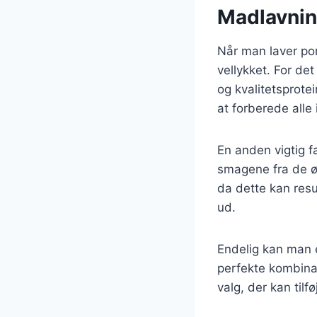
Madlavning
Når man laver por
vellykket. For det
og kvalitetsprote
at forberede all
En anden vigtig f
smagene fra de øv
da dette kan resu
ud.
Endelig kan man e
perfekte kombinat
valg, der kan tilf