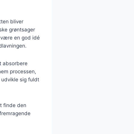
ten bliver
riske grøntsager
t være en god idé
dlavningen.
at absorbere
nnem processen,
udvikle sig fuldt
t finde den
e fremragende