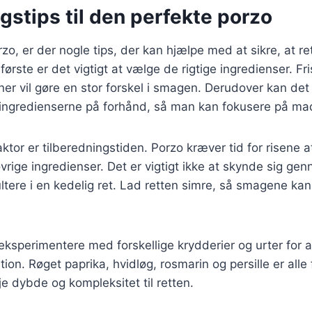
stips til den perfekte porzo
zo, er der nogle tips, der kan hjælpe med at sikre, at ret
 første er det vigtigt at vælge de rigtige ingredienser. F
iner vil gøre en stor forskel i smagen. Derudover kan de
e ingredienserne på forhånd, så man kan fokusere på ma
aktor er tilberedningstiden. Porzo kræver tid for risene 
rige ingredienser. Det er vigtigt ikke at skynde sig ge
ltere i en kedelig ret. Lad retten simre, så smagene kan 
ksperimentere med forskellige krydderier og urter for a
ion. Røget paprika, hvidløg, rosmarin og persille er all
øje dybde og kompleksitet til retten.