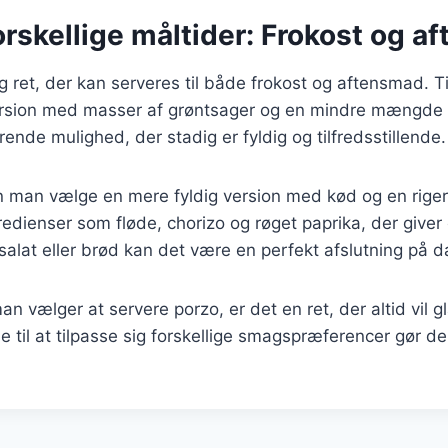
forskellige måltider: Frokost og 
ig ret, der kan serveres til både frokost og aftensmad. T
version med masser af grøntsager og en mindre mængde r
ende mulighed, der stadig er fyldig og tilfredsstillende.
n man vælge en mere fyldig version med kød og en riger
redienser som fløde, chorizo og røget paprika, der give
alat eller brød kan det være en perfekt afslutning på 
n vælger at servere porzo, er det en ret, der altid vil 
 til at tilpasse sig forskellige smagspræferencer gør den 