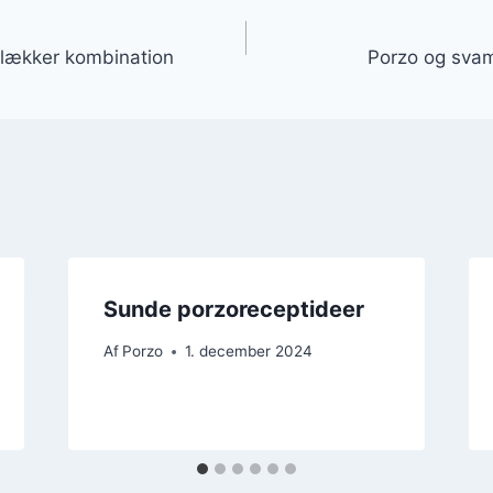
gation
n lækker kombination
Porzo og svam
Sunde porzoreceptideer
Af
Porzo
1. december 2024