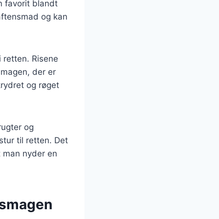
n favorit blandt
 aftensmad og kan
i retten. Risene
smagen, der er
krydret og røget
rugter og
ur til retten. Det
at man nyder en
i smagen