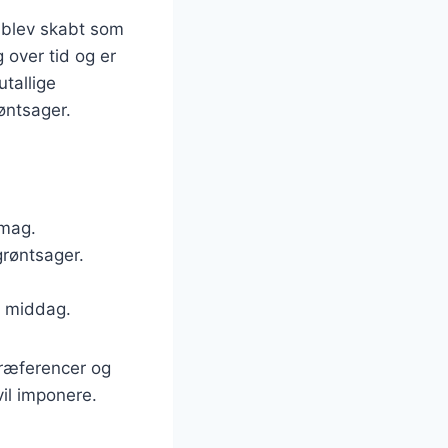
n blev skabt som
 over tid og er
utallige
røntsager.
smag.
grøntsager.
ig middag.
præferencer og
vil imponere.