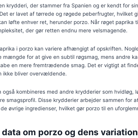
en krydderi, der stammer fra Spanien og er kendt for si
Det er lavet af tørrede og røgede peberfrugter, hvilket g
kan løfte enhver ret, herunder porzo. Når røget paprika t
ompleksitet, der gør retten endnu mere velsmagende.
aprika i porzo kan variere afhængigt af opskriften. Nogle
lle mængde for at give en subtil røgsmag, mens andre k
kabe en mere fremtrædende smag. Det er vigtigt at find
n ikke bliver overvældende.
 også kombineres med andre krydderier som hvidløg, løg
re smagsprofil. Disse krydderier arbejder sammen for 
 de øvrige ingredienser, hvilket gør porzo til en uforglem
 data om porzo og dens variation