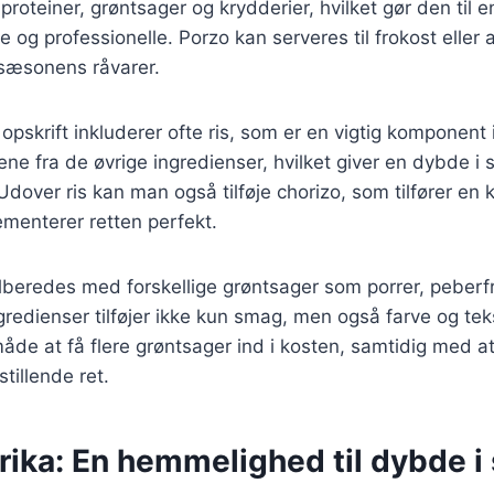
proteiner, grøntsager og krydderier, hvilket gør den til e
og professionelle. Porzo kan serveres til frokost eller
r sæsonens råvarer.
opskrift inkluderer ofte ris, som er en vigtig komponent 
e fra de øvrige ingredienser, hvilket giver en dybde i 
dover ris kan man også tilføje chorizo, som tilfører en 
menterer retten perfekt.
lberedes med forskellige grøntsager som porrer, peberf
redienser tilføjer ikke kun smag, men også farve og tekst
måde at få flere grøntsager ind i kosten, samtidig med 
stillende ret.
rika: En hemmelighed til dybde 