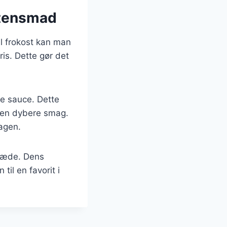
aftensmad
il frokost kan man
is. Dette gør det
e sauce. Dette
r en dybere smag.
dagen.
glæde. Dens
til en favorit i