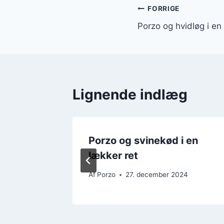
Indlægsnavi
FORRIGE
Porzo og hvidløg i e
Lignende indlæg
s til
Porzo og svinekød i en
lækker ret
24
Af
Porzo
27. december 2024