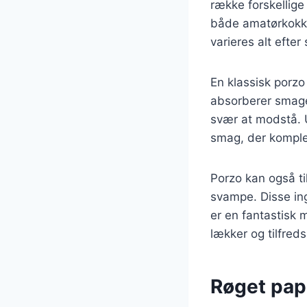
række forskellige 
både amatørkokke 
varieres alt efte
En klassisk porzo 
absorberer smagen
svær at modstå. U
smag, der komple
Porzo kan også ti
svampe. Disse ing
er en fantastisk 
lækker og tilfreds
Røget pap