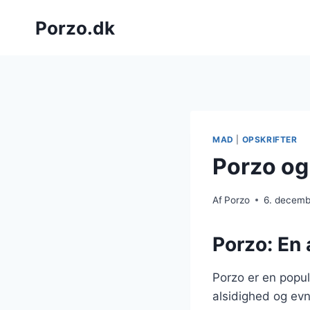
Fortsæt
Porzo.dk
til
indhold
MAD
|
OPSKRIFTER
Porzo og
Af
Porzo
6. decem
Porzo: En
Porzo er en popul
alsidighed og evne