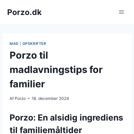
Fortsæt
Porzo.dk
til
indhold
MAD
|
OPSKRIFTER
Porzo til
madlavningstips for
familier
Af
Porzo
18. december 2024
Porzo: En alsidig ingrediens
til familiemåltider