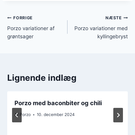
Indlægsnavigation
FORRIGE
NÆSTE
Porzo variationer af
Porzo variationer med
grøntsager
kyllingebryst
Lignende indlæg
Porzo med baconbiter og chili
Af
Porzo
10. december 2024