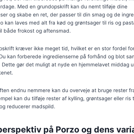
hverdage. Med en grundopskrift kan du nemt tilføje dine
ser og skabe en ret, der passer til din smag og de ingre
 kan laves med alt fra kød og grøntsager til ris og past
 til både frokost og aftensmad.
skrift kræver ikke meget tid, hvilket er en stor fordel f
Du kan forberede ingredienserne på forhånd og blot sam
ise. Dette gør det muligt at nyde en hjemmelavet middag u
kenet.
iften endnu nemmere kan du overveje at bruge rester fra
mpel kan du tilføje rester af kylling, grøntsager eller ris t
d og reducerer madspild.
perspektiv på Porzo og dens vari