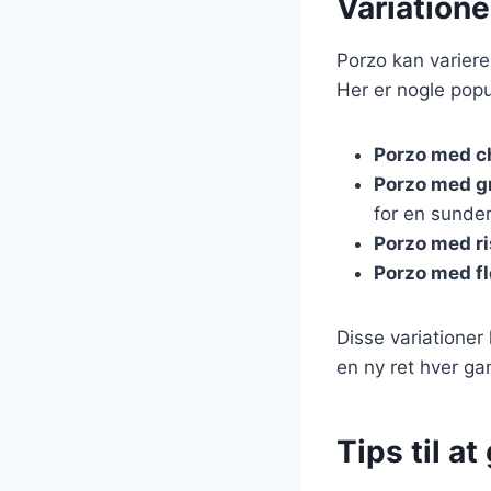
Variatione
Porzo kan varieres
Her er nogle popu
Porzo med c
Porzo med g
for en sunder
Porzo med ri
Porzo med f
Disse variationer
en ny ret hver ga
Tips til a