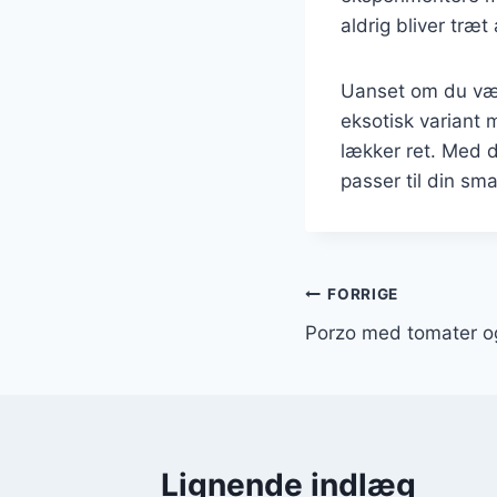
aldrig bliver træt
Uanset om du vælg
eksotisk variant 
lækker ret. Med d
passer til din sma
Indlægsnavi
FORRIGE
Porzo med tomater og
Lignende indlæg