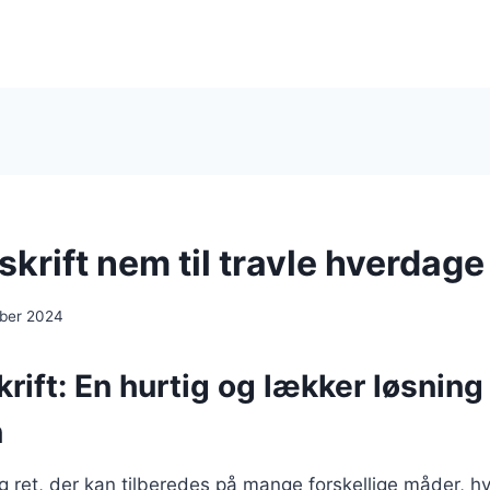
krift nem til travle hverdage
ber 2024
rift: En hurtig og lækker løsning 
n
ig ret, der kan tilberedes på mange forskellige måder, hv