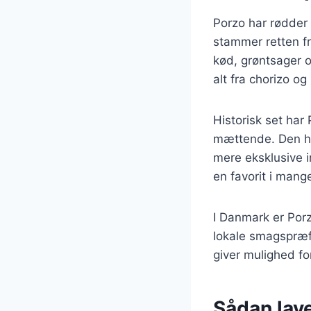
Porzo har rødder i
stammer retten f
kød, grøntsager o
alt fra chorizo o
Historisk set har
mættende. Den har
mere eksklusive i
en favorit i mang
I Danmark er Por
lokale smagspræfe
giver mulighed f
Sådan lave