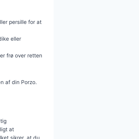
er persille for at
ike eller
er frø over retten
n af din Porzo.
tig
igt at
et sikrer, at du