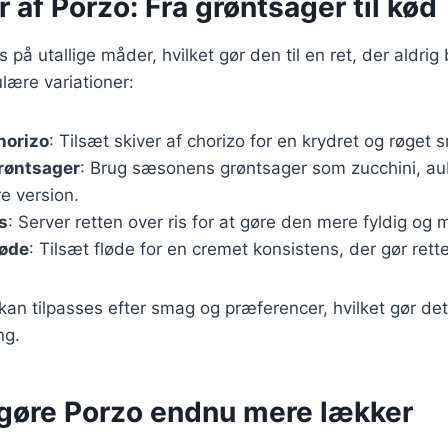
r af Porzo: Fra grøntsager til kød
 på utallige måder, hvilket gør den til en ret, der aldrig 
lære variationer:
horizo
: Tilsæt skiver af chorizo for en krydret og røget 
røntsager
: Brug sæsonens grøntsager som zucchini, au
e version.
s
: Server retten over ris for at gøre den mere fyldig og
løde
: Tilsæt fløde for en cremet konsistens, der gør rett
 kan tilpasses efter smag og præferencer, hvilket gør de
ng.
t gøre Porzo endnu mere lækker