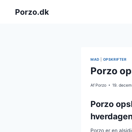
Fortsæt
Porzo.dk
til
indhold
MAD
|
OPSKRIFTER
Porzo ops
Af
Porzo
19. decem
Porzo opsk
hverdage
Porzo er en alsid