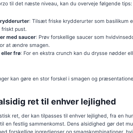
orzo til det næste niveau, kan du overveje følgende tips:
krydderurter
: Tilsæt friske krydderurter som basilikum ell
 friskt pust.
er med saucer
: Prøv forskellige saucer som hvidvinsedd
or at ændre smagen.
 eller frø
: For en ekstra crunch kan du drysse nødder ell
ger kan gøre en stor forskel i smagen og præsentatione
lsidig ret til enhver lejlighed
tisk ret, der kan tilpasses til enhver lejlighed, fra en hur
il en festlig sammenkomst. Dens alsidighed gør det mul
d forskellige ingredienser og smagskombinationer, hvilk