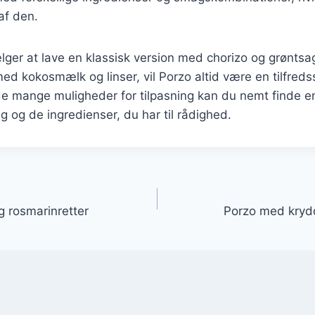
 af den.
er at lave en klassisk version med chorizo og grøntsag
med kokosmælk og linser, vil Porzo altid være en tilfreds
e mange muligheder for tilpasning kan du nemt finde en
g og de ingredienser, du har til rådighed.
gation
 rosmarinretter
Porzo med krydde