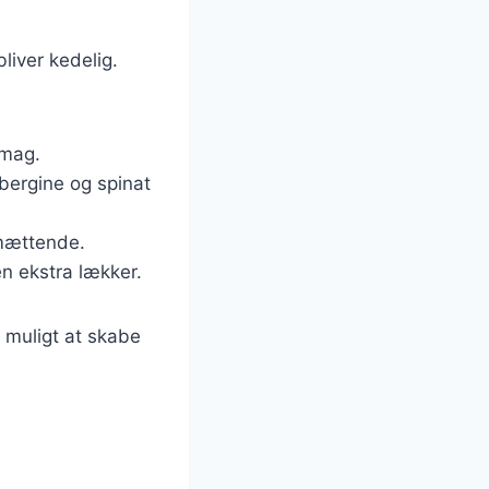
bliver kedelig.
smag.
bergine og spinat
 mættende.
en ekstra lækker.
t muligt at skabe