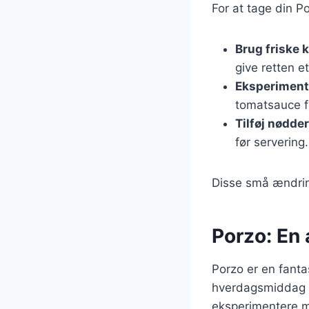
For at tage din P
Brug friske 
give retten et
Eksperiment
tomatsauce f
Tilføj nødder
før servering.
Disse små ændrin
Porzo: En a
Porzo er en fantas
hverdagsmiddag t
eksperimentere me