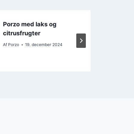
Porzo med laks og
Porzo m
citrusfrugter
smagfu
Af
Porzo
19. december 2024
Af
Porzo