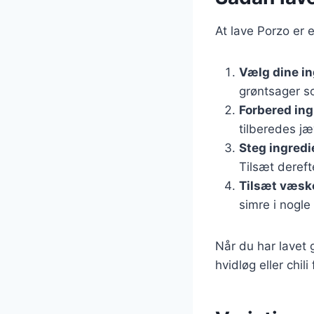
At lave Porzo er e
Vælg dine i
grøntsager s
Forbered in
tilberedes jæ
Steg ingred
Tilsæt dereft
Tilsæt væsk
simre i nogle
Når du har lavet 
hvidløg eller chil