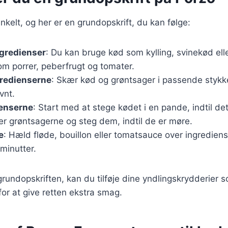
nkelt, og her er en grundopskrift, du kan følge:
ngredienser
: Du kan bruge kød som kylling, svinekød ell
om porrer, peberfrugt og tomater.
gredienserne
: Skær kød og grøntsager i passende stykk
vnt.
ienserne
: Start med at stege kødet i en pande, indtil d
er grøntsagerne og steg dem, indtil de er møre.
e
: Hæld fløde, bouillon eller tomatsauce over ingredien
 minutter.
grundopskriften, kan du tilføje dine yndlingskrydderier 
i for at give retten ekstra smag.