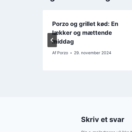
og
Porzo og grillet kød: En
lækker og mættende
middag
24
Af
Porzo
29. november 2024
Skriv et svar