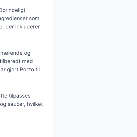
Oprindeligt
ingredienser som
o, der inkluderer
r nærende og
 tilberedt med
r gjort Porzo til
fte tilpasses
og saucer, hvilket