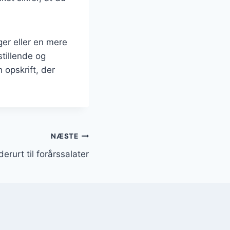
er eller en mere
stillende og
 opskrift, der
NÆSTE
rurt til forårssalater