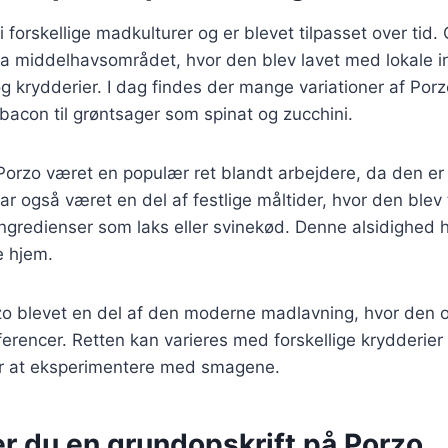
 forskellige madkulturer og er blevet tilpasset over tid. 
ra middelhavsområdet, hvor den blev lavet med lokale 
g krydderier. I dag findes der mange variationer af Porz
g bacon til grøntsager som spinat og zucchini.
 Porzo været en populær ret blandt arbejdere, da den e
 også været en del af festlige måltider, hvor den blev
ngredienser som laks eller svinekød. Denne alsidighed ha
e hjem.
zo blevet en del af den moderne madlavning, hvor den o
rencer. Retten kan varieres med forskellige krydderier 
or at eksperimentere med smagene.
r du en grundopskrift på Porzo