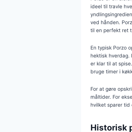
ideel til travle 
yndlingsingredien
ved hånden. Porzo
til en perfekt ret
En typisk Porzo op
hektisk hverdag. 
er klar til at sp
bruge timer i køk
For at gøre opskr
måltider. For ekse
hvilket sparer ti
Historisk 