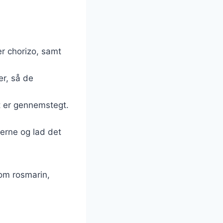
er chorizo, samt
er, så de
et er gennemstegt.
serne og lad det
som rosmarin,